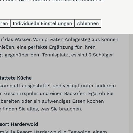
Bäder: 2
en und am Wasser
e Garten bietet zahlreiche Möglichkeiten, die
lung
Küche
eren
Individuelle Einstellungen
Ablehnen
pannen Sie sich im geräumigen Lounge-Set oder
auf dem kleinen Putting Green heraus. Genieß vom
Backofen
uf das Wasser. Vom privaten Anlegesteg aus können
Schilder
nießen, eine perfekte Ergänzung für Ihren
Mikrowelle
egt gegenüber dem Tennisplatz, es sind 2 Schläger
Kaffeemaschine mit Pads
Pfannen
Besteck
tattete Küche
Esstisch
 komplett ausgestattet und verfügt unter anderem
Geschirrspüler
n Geschirrspüler und einen Backofen. Egal ob Sie
Gläser zum Trinken
ubereiten oder ein aufwendiges Essen kochen
Extraktor
 finden Sie alles, was Sie brauchen.
Gefrierschrank
Gasherd
esort Harderwold
Küchengeräte
 im Villa Resort Harderwold in Zeewolde, einem