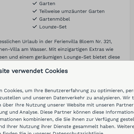
Garten
Teilweise umzäunter Garten
Gartenmöbel
Lounge-Set
Sonnenschutz
sslichen Urlaub in der Ferienvilla Bloem Nr. 321,
Terrasse
nen-Villa am Wasser. Mit einzigartigen Extras wie
Steg
reen und einem geräumigen Lounge-Set bietet diese
BBQ
ce zwischen Entspannung und Gemütlichkeit. ⭐️
Badeleiter
site verwendet Cookies
Parken: 2
mfort
drei Schlafzimmer und zwei moderne Badezimmer. Zwei
Badezimmer
 Cookies, um Ihre Benutzererfahrung zu optimieren, pers
ber bequeme Doppelbetten, während das dritte
tzustellen und unseren Datenverkehr zu analysieren. Wir 
Dusche
inzelbett und einem Ausziehbett ausgestattet ist,
 über Ihre Nutzung unserer Website mit unseren Partnern
Handtücher
ein Doppelbett umwandeln lässt. Das geräumige
ng und Analyse. Diese Partner können diese Information
Toilette
mationen kombinieren, die Sie ihnen zur Verfügung geste
ttraktiven Gaskamin lädt zum Entspannen mit
Haartrockner
und Ihrer Nutzung ihrer Dienste gesammelt haben. Weiter
n.
Spülbecken: 2
 finden Sie in unserer
Datenschutzrichtlinie
.