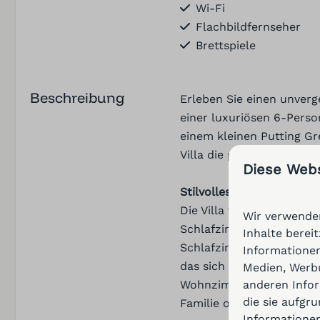
Wi-Fi
Flachbildfernseher
Brettspiele
Beschreibung
Erleben Sie einen unverge
einer luxuriösen 6-Perso
einem kleinen Putting G
Villa die perfekte Balan
Diese Web
Stilvolles Layout und Ko
Die Villa verfügt über 
Sicherheit
Wir verwenden
Schlafzimmer verfügen ü
Inhalte berei
Rauchmelder
Schlafzimmer mit einem E
Informationen
das sich problemlos in 
Medien, Werbu
anderen Infor
Wohnzimmer mit einem a
die sie aufgr
Familie oder Freunden ei
Informationen