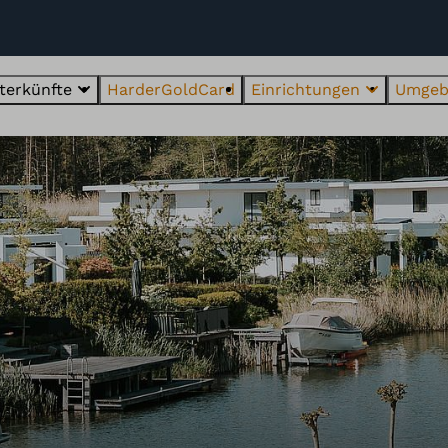
terkünfte
HarderGoldCard
Einrichtungen
Umgeb