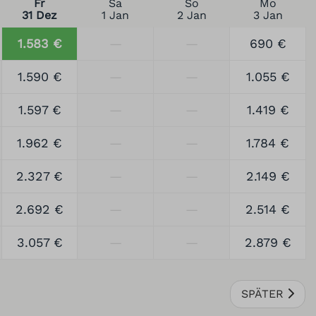
Fr
Sa
So
Mo
31 Dez
1 Jan
2 Jan
3 Jan
1.583 €
—
—
690 €
1.590 €
—
—
1.055 €
1.597 €
—
—
1.419 €
1.962 €
—
—
1.784 €
2.327 €
—
—
2.149 €
2.692 €
—
—
2.514 €
3.057 €
—
—
2.879 €
SPÄTER