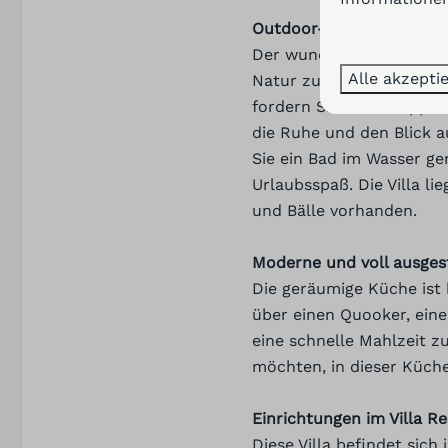
Outdoor-Genuss im Gart
Der wunderschön angelegt
Heizung und Küh
Alle akzepti
Natur zu genießen. Ents
fordern Sie Ihre Gruppe 
Klimatisierung
die Ruhe und den Blick a
Zentralheizung
Sie ein Bad im Wasser ge
Gasherd
Urlaubsspaß. Die Villa li
und Bälle vorhanden.
Moderne und voll ausges
Die geräumige Küche ist
über einen Quooker, eine
eine schnelle Mahlzeit z
möchten, in dieser Küche
Einrichtungen im Villa R
Diese Villa befindet sich