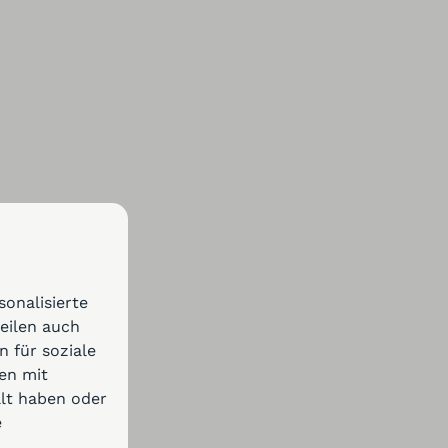
onalisierte
teilen auch
 für soziale
en mit
llt haben oder
e