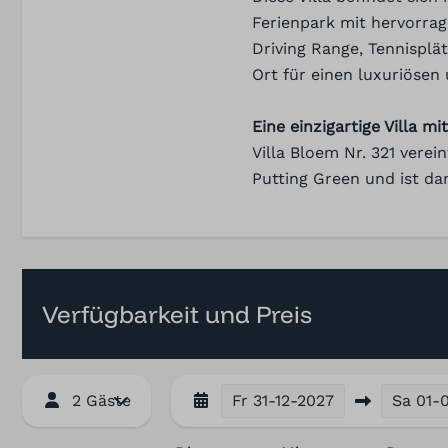
Ferienpark mit hervorrag
Driving Range, Tennisplä
Ort für einen luxuriösen
Eine einzigartige Villa m
Waschen und Tr
Villa Bloem Nr. 321 verei
Waschmaschine
Putting Green und ist da
Eisen
Trocknungsgestell
Hoover
Bügelbrett
Verfügbarkeit und Preis
2 Gäste
Fr
31-12-2027
Sa
01-