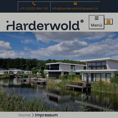
+31 (0)320 844 150
info@harderwoldvillaresort.nl
Menü
Home
Impressum