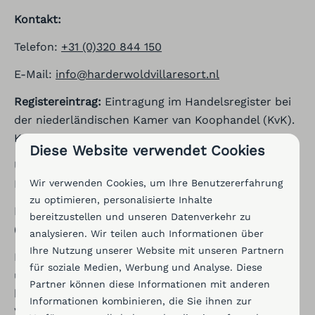
Kontakt:
Telefon:
+31 (0)320 844 150
E-Mail:
info@harderwoldvillaresort.nl
Registereintrag:
Eintragung im Handelsregister bei
der niederländischen Kamer van Koophandel (KvK).
KvK-Nummer: 08130264
Diese Website verwendet Cookies
Umsatzsteuer-Identifikationsnummer (USt-IdNr.):
Wir verwenden Cookies, um Ihre Benutzererfahrung
NL813901352B01
zu optimieren, personalisierte Inhalte
Hinweis gemäß Verbraucherstreitbeilegungsgesetz
bereitzustellen und unseren Datenverkehr zu
(VSBG)
analysieren. Wir teilen auch Informationen über
Ihre Nutzung unserer Website mit unseren Partnern
Bei Fragen zur Streitschlichtung erreichen Sie uns
für soziale Medien, Werbung und Analyse. Diese
unter
info@harderwoldvillaresort.nl
. Wir möchten
Partner können diese Informationen mit anderen
hierbei darauf hinweisen, dass wir an einem
Informationen kombinieren, die Sie ihnen zur
Verfahren zur Streitbeilegung vor einer