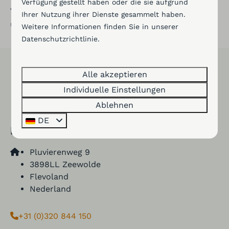
Verfügung gestellt haben oder die sie aufgrund
Verbraucherschlichtungsstelle nicht teilnehmen
Ihrer Nutzung ihrer Dienste gesammelt haben.
und hierzu auch nicht verpflichtet sind.
Weitere Informationen finden Sie in unserer
Datenschutzrichtlinie
.
Alle akzeptieren
Bezahlen Sie sicher
Individuelle Einstellungen
Ablehnen
DE
Kontakt
Pluvierenweg 9
3898LL Zeewolde
Flevoland
Nederland
+31 (0)320 844 150