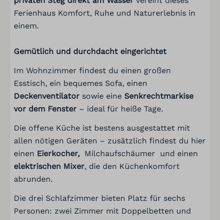
privaten Steg direkt am Wasser
vereint dieses
Trockner
Ferienhaus Komfort, Ruhe und Naturerlebnis in
Bügelbrett
einem.
Waschmaschine
Trocknungsgestell
Gemütlich und durchdacht eingerichtet
Hoover
Im Wohnzimmer findest du einen großen
Außenbereich
Esstisch, ein bequemes Sofa, einen
Deckenventilator
sowie eine
Senkrechtmarkise
Garten
vor dem Fenster
– ideal für heiße Tage.
Steg
Die offene Küche ist bestens ausgestattet mit
Veranda
allen nötigen Geräten – zusätzlich findest du hier
Sonnenschutz
einen
Eierkocher,
Milchaufschäumer und einen
Teilweise umzäunter Garten
elektrischen Mixer
, die den Küchenkomfort
Gartenmöbel
abrunden.
Liegestühle
BBQ
Die drei Schlafzimmer bieten Platz für sechs
Badeleiter
Personen: zwei Zimmer mit Doppelbetten und
Parken: 2