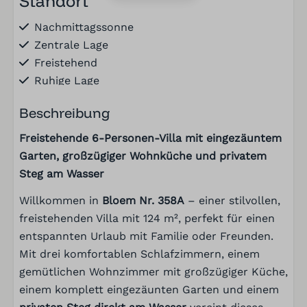
Standort
Nachmittagssonne
Zentrale Lage
Freistehend
Ruhige Lage
In einem Ferienort
Beschreibung
Am Wasser
Im Zusammenhang mit dem Veluwemeer
Freistehende 6-Personen-Villa mit eingezäuntem
Abendsonne
Garten, großzügiger Wohnküche und privatem
Steg am Wasser
Unterhaltung
Willkommen in
Bloem Nr. 358A
– einer stilvollen,
Wi-Fi
freistehenden Villa mit 124 m², perfekt für einen
Flachbildfernseher
entspannten Urlaub mit Familie oder Freunden.
Mit drei komfortablen Schlafzimmern, einem
Waschen und Trocknen
gemütlichen Wohnzimmer mit großzügiger Küche,
einem komplett eingezäunten Garten und einem
Eisen