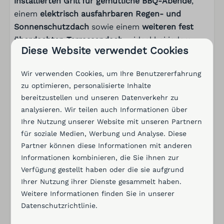
installierten Grill für gemütliche BBQ-Abende
,
Pfannen
einem
elektrisch ausfahrbaren Regen- und
Besteck
Sonnenschutzdach
sowie einem
weiteren fest
Esstisch
überdachten Terrassendach
– ideal bei jedem
Diese Website verwendet Cookies
Geschirrspüler
Wetter.
Gläser zum Trinken
Ein weiteres praktisches Extra ist der
überdachte
Wir verwenden Cookies, um Ihre Benutzererfahrung
Extraktor
Fahrradunterstand mit Lademöglichkeit für E-
zu optimieren, personalisierte Inhalte
Kochen mit Induktion
Bikes
bereitzustellen und unseren Datenverkehr zu
– perfekt für aktive Urlauber.
analysieren. Wir teilen auch Informationen über
Heizung und Kühlung
Hinter dem Zaun liegt dein
privater Steg
–
ideal
Ihre Nutzung unserer Website mit unseren Partnern
zum Schwimmen über die Treppe oder zum
für soziale Medien, Werbung und Analyse. Diese
Deckenventilator
Anlegen mit dem Boot
. Der direkte Zugang zum
Partner können diese Informationen mit anderen
Fußbodenheizung
Wasser ist ein besonderes Highlight für
Informationen kombinieren, die Sie ihnen zur
Naturliebhaber.
Verfügung gestellt haben oder die sie aufgrund
Ihrer Nutzung ihrer Dienste gesammelt haben.
Weitere Informationen finden Sie in unserer
Datenschutzrichtlinie
.
Einrichtungen im Villa Resort Harderwold