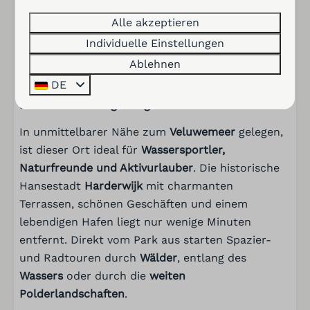
Bloem Nr. 358A liegt im
exklusiven Villa Resort
Alle akzeptieren
Harderwold
, bekannt für
Ruhe, Raum und
Qualität
. Vor Ort findest du einen 18-Loch-
Individuelle Einstellungen
Golfplatz, Tennisplätze, eine Driving Range, einen
Ablehnen
Kinderspielplatz und eine gemütliche Brasserie.
DE
Entdecke die Umgebung
In unmittelbarer Nähe zum
Veluwemeer
gelegen,
ist dieser Ort ideal für
Wassersportler,
Naturfreunde und Aktivurlauber
. Die historische
Hansestadt
Harderwijk
mit charmanten
Terrassen, schönen Geschäften und einem
lebendigen Hafen liegt nur wenige Minuten
entfernt. Direkt vom Park aus starten Spazier-
und Radtouren durch
Wälder
, entlang des
Wassers
oder durch die
weiten
Polderlandschaften
.