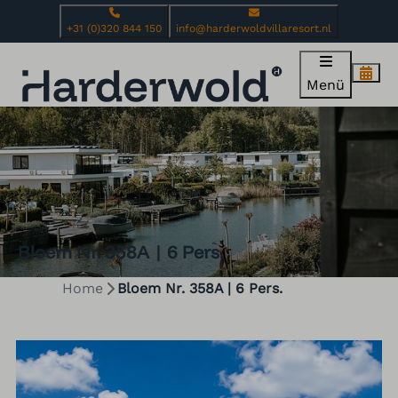
+31 (0)320 844 150
info@harderwoldvillaresort.nl
Menü
Bloem Nr. 358A | 6 Pers.
Home
Bloem Nr. 358A | 6 Pers.