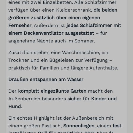
eines mit zwei Einzelbetten. Alle Schlafzimmer
verfügen über einen Kleiderschrank,
die beiden
Badezimmer
größeren zusätzlich über einen eigenen
Fernseher
. Außerdem ist
jedes Schlafzimmer mit
Dusche
einem Deckenventilator ausgestattet
– für
Handtücher
angenehme Nächte auch im Sommer.
Badewanne
Toilette
Zusätzlich stehen eine Waschmaschine, ein
Spülbecken: 2
Trockner und ein Bügeleisen zur Verfügung –
Bäder: 1
praktisch für Familien und längere Aufenthalte.
Draußen entspannen am Wasser
Küche
Der
komplett eingezäunte Garten
macht den
Backofen
Außenbereich besonders
sicher für Kinder und
Schilder
Hund
.
Kessel
Kühlschrank
Ein echtes Highlight ist der Außenbereich mit
Mikrowelle
einem großen Esstisch,
Sonnenliegen
, einem
fest
Filterkaffeemaschine