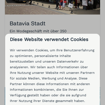
Batavia Stadt
Ein Modegeschäft mit über 250
niederländischen und internationalen
Diese Website verwendet Cookies
Modemarken. Innerhalb einer halben Stunde
können Sie bis vor die Tore von Batavia Stad
Wir verwenden Cookies, um Ihre Benutzererfahrung
laufen.
zu optimieren, personalisierte Inhalte
bereitzustellen und unseren Datenverkehr zu
analysieren. Wir teilen auch Informationen über
MEHR
Ihre Nutzung unserer Website mit unseren Partnern
für soziale Medien, Werbung und Analyse. Diese
Partner können diese Informationen mit anderen
Informationen kombinieren, die Sie ihnen zur
Verfügung gestellt haben oder die sie aufgrund
Ihrer Nutzung ihrer Dienste gesammelt haben.