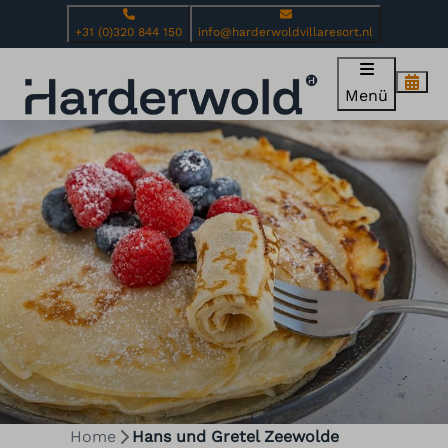
+31 (0)320 844 150
info@harderwoldvillaresort.nl
Menü
Home
Hans und Gretel Zeewolde