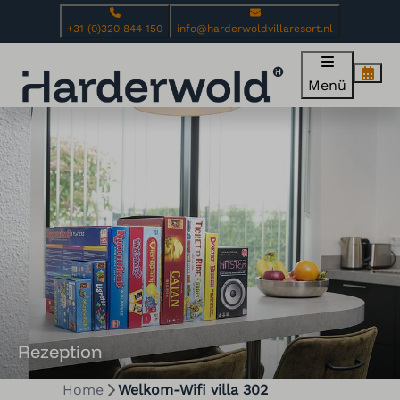
+31 (0)320 844 150
info@harderwoldvillaresort.nl
Menü
Rezeption
Home
Welkom-Wifi villa 302