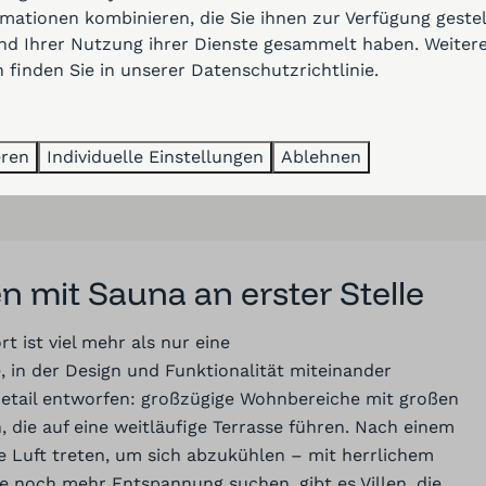
9,5
mationen kombinieren, die Sie ihnen zur Verfügung geste
und Ihrer Nutzung ihrer Dienste gesammelt haben. Weiter
 finden Sie in unserer
Datenschutzrichtlinie
.
Mehr Ergeb
eren
Individuelle Einstellungen
Ablehnen
en mit Sauna an erster Stelle
t ist viel mehr als nur eine
, in der Design und Funktionalität miteinander
Detail entworfen: großzügige Wohnbereiche mit großen
 die auf eine weitläufige Terrasse führen. Nach einem
he Luft treten, um sich abzukühlen – mit herrlichem
ie noch mehr Entspannung suchen, gibt es Villen, die