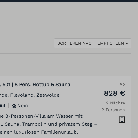
SORTIEREN NACH: EMPFOHLEN
. 501 | 8 Pers. Hottub & Sauna
Ab
828 €
nde, Flevoland, Zeewolde
2 Nächte
4
Nein
2 Personen
e 8-Personen-Villa am Wasser mit
l, Sauna, Trampolin und privatem Steg –
 einen luxuriösen Familienurlaub.