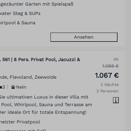
ngezäunter Garten mit Spielspaß
ivater Steg & SUPs
irlpool & Sauna
Ansehen
 561 | 8 Pers. Privat Pool, Jacuzzi &
Ab
1.088 €
1.067 €
nde, Flevoland, Zeewolde
2 Nächte
3
Nein
2 Personen
ie ultimativen Luxus in dieser Villa mit
 Pool, Whirlpool, Sauna und Terrasse am
Der ideale Ort für totale Entspannung!
heizter Privatpool