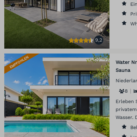
Ei
Pr
Wh
9,2
EMPFOHLEN
Water Nr.
Sauna
Niederla
8
Erleben S
privatem
Wasser. 
Be