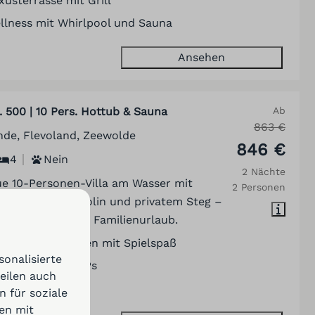
xusterrasse mit Grill
llness mit Whirlpool und Sauna
Ansehen
. 500 | 10 Pers. Hottub & Sauna
Ab
863 €
nde, Flevoland, Zeewolde
846 €
4
Nein
2 Nächte
e 10-Personen-Villa am Wasser mit
2 Personen
l, Sauna, Trampolin und privatem Steg –
 einen luxuriösen Familienurlaub.
ngezäunter Garten mit Spielspaß
onalisierte
ivater Steg & SUPs
teilen auch
irlpool & Sauna
 für soziale
en mit