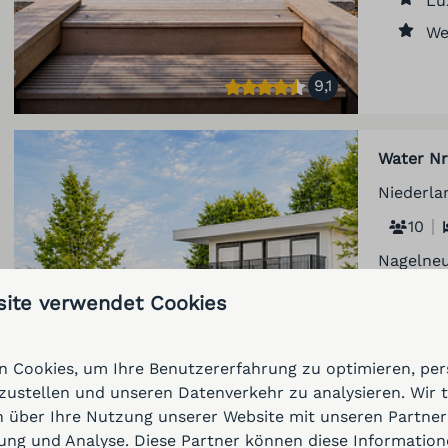
Lu
We
9,1
Water Nr
Niederla
10
Nagelneu
Whirlpoo
site verwendet Cookies
ideal für
Ei
 Cookies, um Ihre Benutzererfahrung zu optimieren, pers
Pr
tzustellen und unseren Datenverkehr zu analysieren. Wir 
Wh
 über Ihre Nutzung unserer Website mit unseren Partnern
ng und Analyse. Diese Partner können diese Information