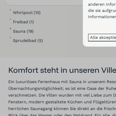
anderen Infor
Teilweise umzäunter Garten (6)
Heißluftfritteuse
die sie aufgr
Whirlpool (10)
Ladestation für Elektroautos (5)
Informationen
Backofen (18)
Freibad (1)
BBQ (elektrisch) (3)
Sauna (19)
Garten (18)
Alle akzepti
Sprudelbad (5)
Balkon (6)
Liegestühle (9)
Vollständig umzäunter Garten (3)
Komfort steht in unseren Vill
Ein luxuriöses Ferienhaus mit Sauna in unserem Resor
Übernachtungsmöglichkeit; es ist eine Oase der Ruhe
verschmelzen. Die Villen wurden mit viel Liebe zum 
Fenstern, modern gestaltete Küchen und Flügeltüren,
herrlichen Saunagang können Sie direkt an die frisc
Blick über das Wasser oder den Waldrand. Für alle, d