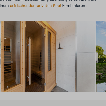
 einem
erfrischenden privaten Pool
kombinieren
.