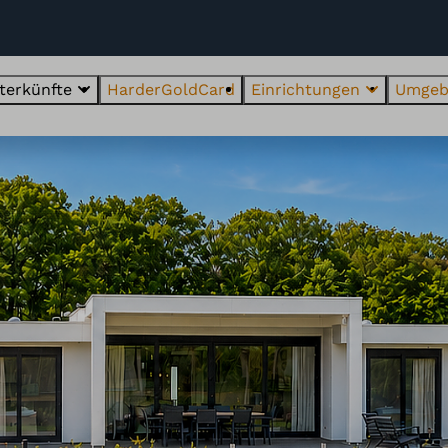
terkünfte
HarderGoldCard
Einrichtungen
Umgeb