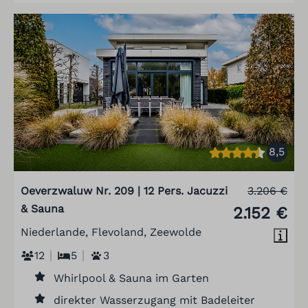
8,5
Oeverzwaluw Nr. 209 | 12 Pers. Jacuzzi
3.206 €
& Sauna
2.152 €
Niederlande, Flevoland, Zeewolde
12
5
3
Whirlpool & Sauna im Garten
direkter Wasserzugang mit Badeleiter